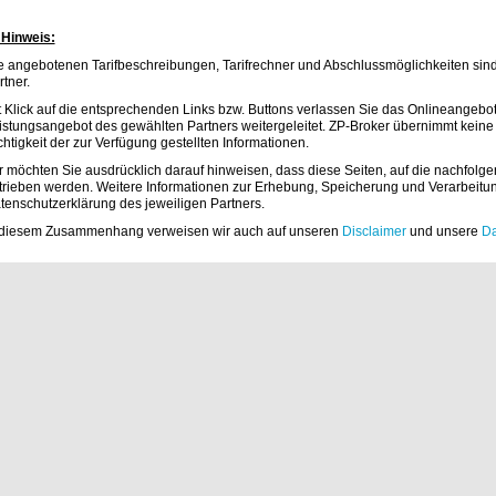
) Hinweis:
e angebotenen Tarifbeschreibungen, Tarifrechner und Abschlussmöglichkeiten sind
rtner.
t Klick auf die entsprechenden Links bzw. Buttons verlassen Sie das Onlineangeb
istungsangebot des gewählten Partners weitergeleitet. ZP-Broker übernimmt keine 
chtigkeit der zur Verfügung gestellten Informationen.
r möchten Sie ausdrücklich darauf hinweisen, dass diese Seiten, auf die nachfolgen
trieben werden. Weitere Informationen zur Erhebung, Speicherung und Verarbeitu
tenschutzerklärung des jeweiligen Partners.
 diesem Zusammenhang verweisen wir auch auf unseren
Disclaimer
und unsere
Da