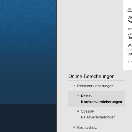
(*
Di
Pa
Mi
Le
Ri
Wi
be
Da
In
Online-Berechnungen
Reiseversicherungen
Reise-
Krankenversicherungen
Spezial-
Reiseversicherungen
Rechtschutz