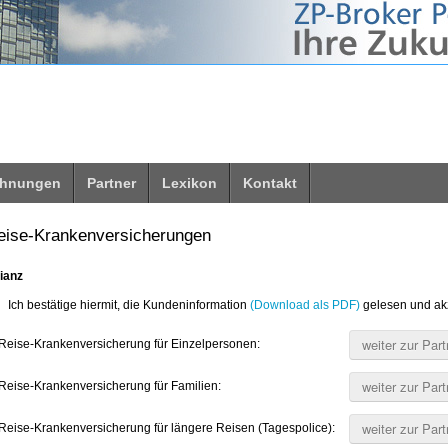
 unsere Webseite für Sie optimal zu gestalten und fortlaufend
rer Webseite erklären Sie sich mit der Verwendung von Cookies einverstande
chnungen
Partner
Lexikon
Kontakt
eise-Krankenversicherungen
lianz
Ich bestätige hiermit, die Kundeninformation
(Download als PDF)
gelesen und akz
Reise-Krankenversicherung für Einzelpersonen:
Reise-Krankenversicherung für Familien:
Reise-Krankenversicherung für längere Reisen (Tagespolice):