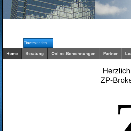
Wir verwenden Cookies, um unsere Webseite für Sie
Durch die weitere Nutzung unserer Webseite erklären Sie sich
Einverstanden
Home
Beratung
Online-Berechnungen
Partner
Le
Herzlich
ZP-Broke