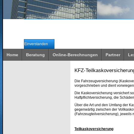
Wir verwenden Cookies, um unsere Webseite für Sie
Durch die weitere Nutzung unserer Webseite erklären Sie sich
Einverstanden
Home
Beratung
Online-Berechnungen
Partner
Le
KFZ-Teilkaskoversicherun
Die Fahrzeugversicherung (Kaskovers
vorgeschrieben und dient vorwiegen
Die Kaskoversicherung versichert s
Haftpflichtversicherung, die Schäde
Über die Art und den Umfang der Kas
gegenwärtig zwischen der Vollkasko
(Fahrzeugteilversicherung), jeweils 
Teilkaskoversicherung